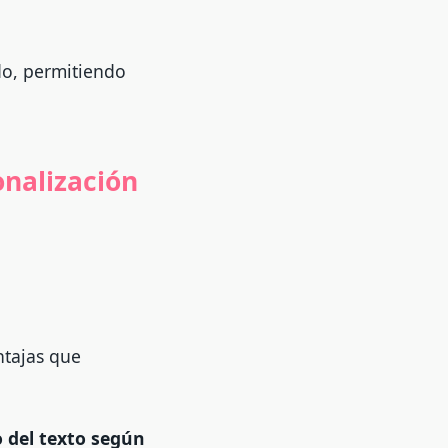
do, permitiendo
onalización
ntajas que
o del texto según