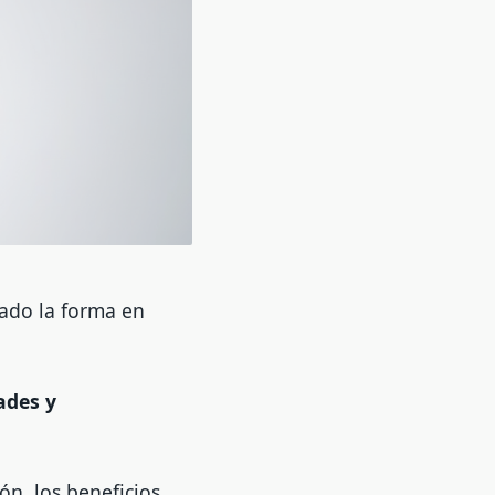
nado la forma en
ades y
ón, los beneficios