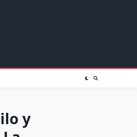
ilo y
 La